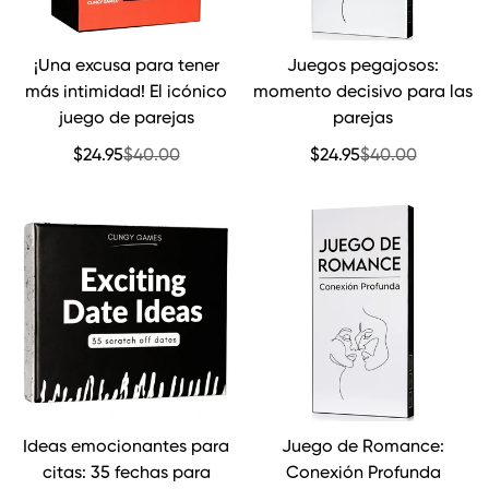
¡Una excusa para tener
Juegos pegajosos:
ADICIÓN RÁPIDA
SELECCIONAR
más intimidad! El icónico
momento decisivo para las
OPCIONES
juego de parejas
parejas
$24.95
$40.00
$24.95
$40.00
Precio
Precio
Precio
Precio
de
regular
de
regular
venta
venta
Ideas emocionantes para
Juego de Romance:
ADICIÓN RÁPIDA
ADICIÓN RÁPIDA
citas: 35 fechas para
Conexión Profunda