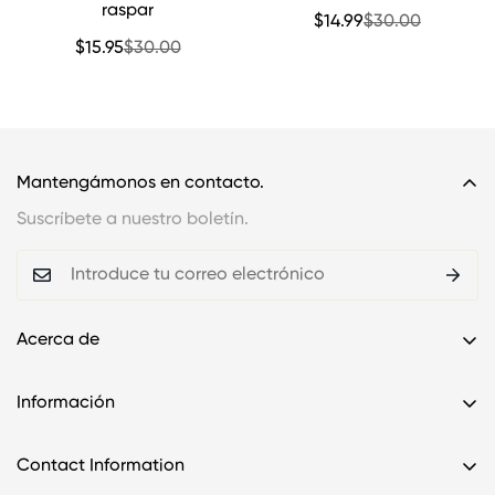
raspar
$14.99
$30.00
Precio
Precio
de
regular
$15.95
$30.00
Precio
Precio
venta
de
regular
venta
Mantengámonos en contacto.
Suscríbete a nuestro boletín.
Acerca de
Contáctenos
Información
Datos de envío
Politica de reembolso
Sobre nosotros
Contact Information
Política de privacidad
Preguntas frecuentes